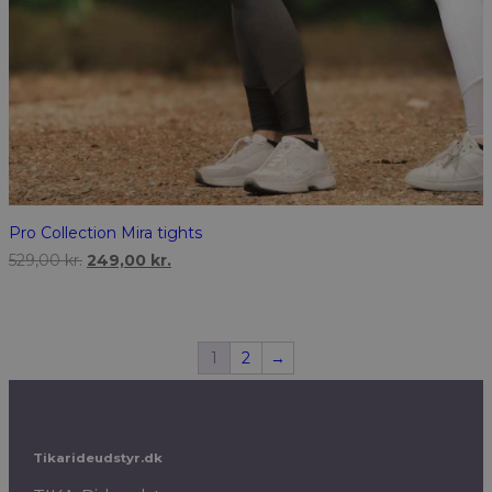
Pro Collection Mira tights
Den
Den
529,00
kr.
249,00
kr.
oprindelige
aktuelle
pris
pris
var:
er:
529,00 kr..
249,00 kr..
1
2
→
Tikarideudstyr.dk