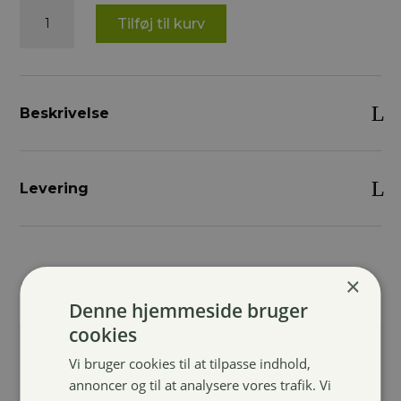
Pro
Tilføj til kurv
Collection
Flex
Fit
Airmesh
ridehandske
Beskrivelse
antal
Levering
×
Relaterede varer
Denne hjemmeside bruger
cookies
Vi bruger cookies til at tilpasse indhold,
annoncer og til at analysere vores trafik. Vi