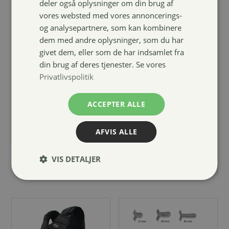
deler også oplysninger om din brug af
vores websted med vores annoncerings-
og analysepartnere, som kan kombinere
dem med andre oplysninger, som du har
givet dem, eller som de har indsamlet fra
ELT Ella Kids
Nathalie
din brug af deres tjenester. Se vores
ridetights
Alcogel Clean
Privatlivspolitik
Hands
u/parfume, 50
439,00
kr.
ml
ACCEPTER ALLE
32,00
kr.
AFVIS ALLE
VIS DETALJER