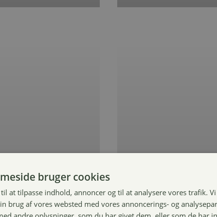
meside bruger cookies
til at tilpasse indhold, annoncer og til at analysere vores trafik. V
in brug af vores websted med vores annoncerings- og analysepa
d andre oplysninger, som du har givet dem, eller som de har in