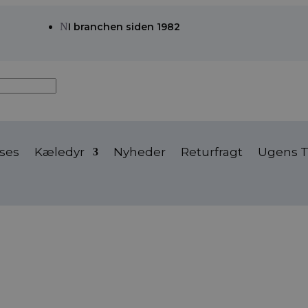
N
I branchen siden 1982
ses
Kæledyr
Nyheder
Returfragt
Ugens T