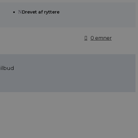
N
Drevet af ryttere
0 emner
ilbud