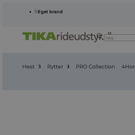
N
Eget brand
Products
search
Hest
Rytter
PRO Collection
4Hor