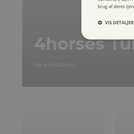
brug af deres tje
VIS DETALJER
4horses Tu
Se kollektion