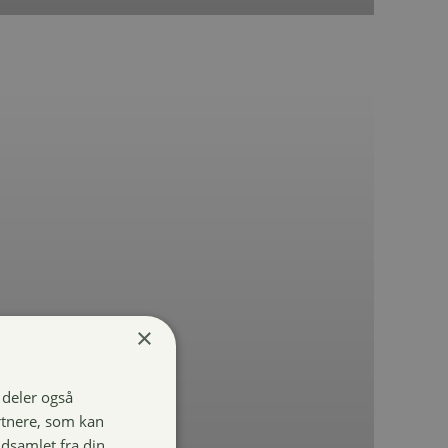
×
i deler også
rtnere, som kan
dsamlet fra din