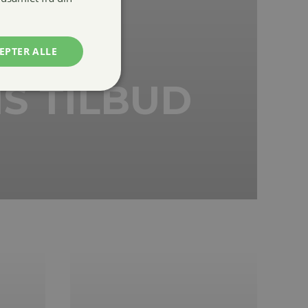
EPTER ALLE
S TILBUD
g