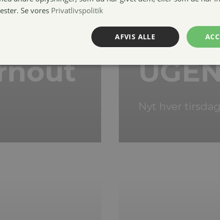
nester. Se vores
Privatlivspolitik
AFVIS ALLE
ACC
rnout
UGEN
Nyt hver tirsda