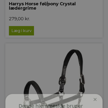
Harrys Horse føl/pony Crystal
lædergrime
279,00
kr.
Læg i kurv
×
Denne hjemmeside bruger