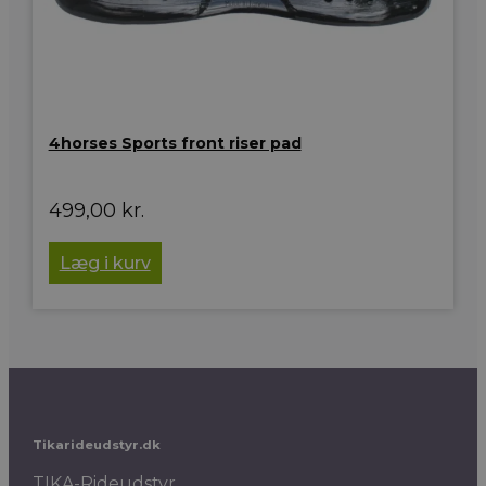
4horses Sports front riser pad
499,00
kr.
Læg i kurv
Tikarideudstyr.dk
TIKA-Rideudstyr