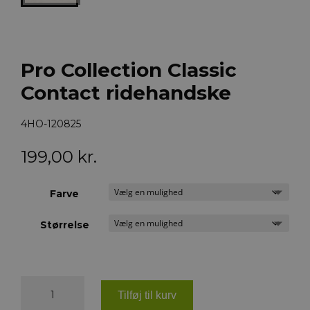
Pro Collection Classic
Contact ridehandske
4HO-120825
199,00
kr.
Farve
Størrelse
Pro
Collection
Tilføj til kurv
Classic