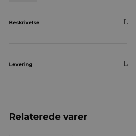
Contact
ridehandske
antal
Beskrivelse
Levering
Relaterede varer