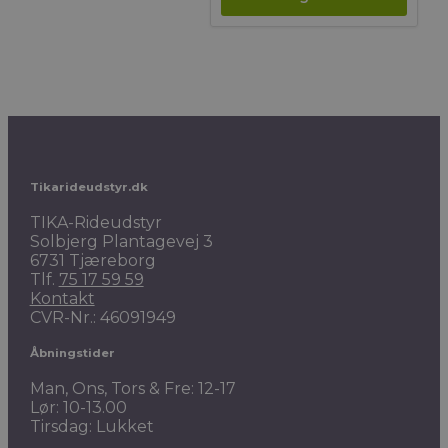
249,00 kr..
Tikarideudstyr.dk
TIKA-Rideudstyr
Solbjerg Plantagevej 3
6731 Tjæreborg
Tlf.
75 17 59 59
Kontakt
CVR-Nr.: 46091949
Åbningstider
Man, Ons, Tors & Fre: 12-17
Lør: 10-13.00
Tirsdag: Lukket