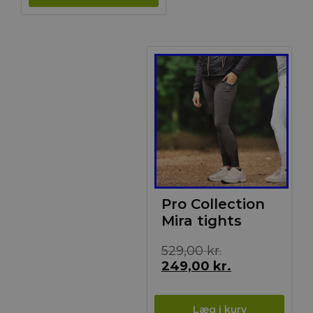
Tilbud!
Pro Collection
Mira tights
Den
529,00
kr.
oprindelige
Den
249,00
kr.
pris
aktuelle
var:
pris
529,00 kr..
er: