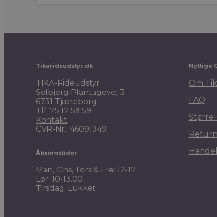
Tikarideudstyr.dk
Nyttige 
TIKA-Rideudstyr
Om Tik
Solbjerg Plantagevej 3
FAQ
6731 Tjæreborg
Tlf.
75 17 59 59
Størrel
Kontakt
CVR-Nr.: 46091949
Return
Handel
Åbningstider
Man, Ons, Tors & Fre: 12-17
Lør: 10-13.00
Tirsdag: Lukket