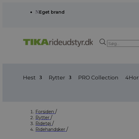
N
Eget brand
Products
search
Hest
Rytter
PRO Collection
4Hor
Forsiden
Rytter
Ridetøj
Ridehandsker