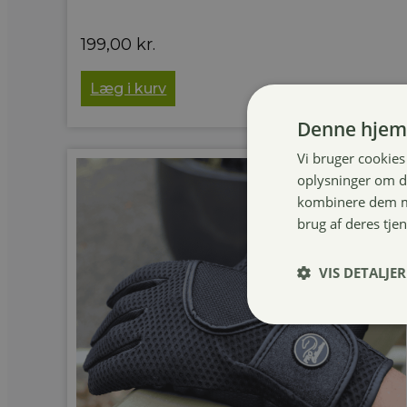
199,00
kr.
Læg i kurv
Denne hjem
Vi bruger cookies 
oplysninger om d
kombinere dem me
brug af deres tje
VIS DETALJER