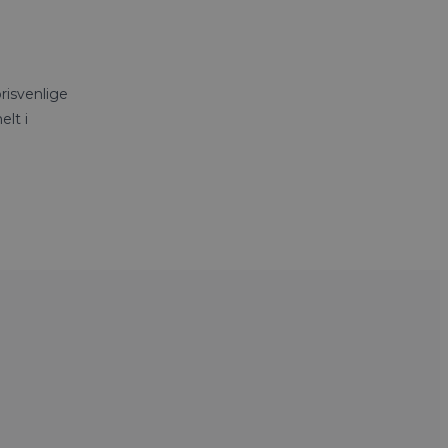
risvenlige
elt i