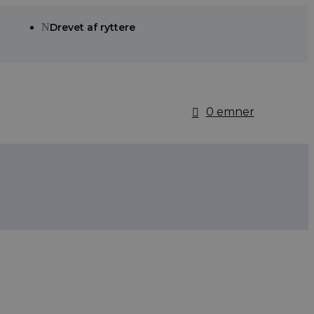
N
Drevet af ryttere
0 emner