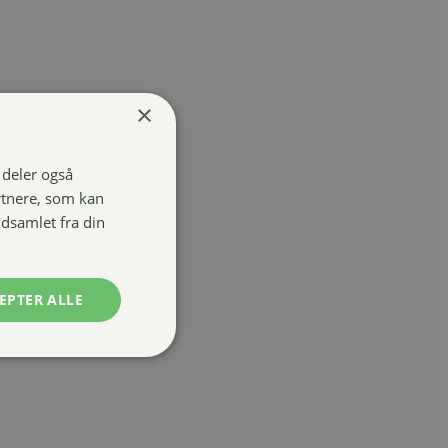
×
i deler også
rtnere, som kan
dsamlet fra din
EPTER ALLE