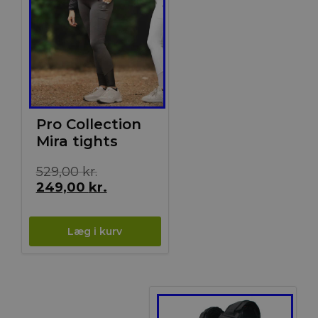
Pro Collection
Mira tights
Den
529,00
kr.
oprindelige
Den
249,00
kr.
pris
aktuelle
var:
pris
529,00 kr..
er:
249,00 kr..