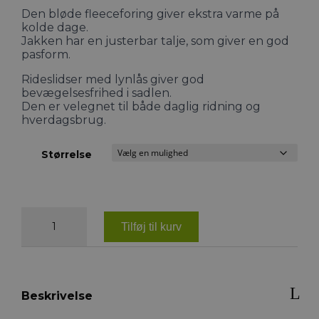
Den bløde fleeceforing giver ekstra varme på
kolde dage.
Jakken har en justerbar talje, som giver en god
pasform.
Rideslidser med lynlås giver god
bevægelsesfrihed i sadlen.
Den er velegnet til både daglig ridning og
hverdagsbrug.
Størrelse
HKM
Ohio
Tilføj til kurv
jakke
antal
Beskrivelse