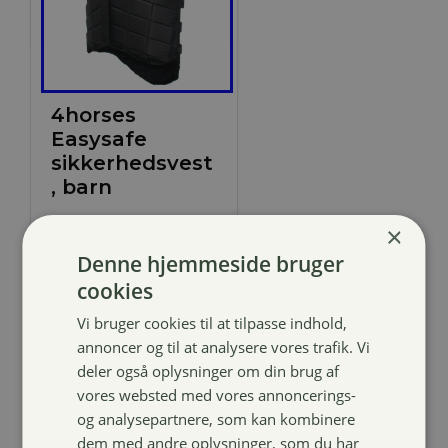
4horses
Easysafe
sikkerhedsvest
, barn
499,00
kr.
×
Denne hjemmeside bruger
cookies
Vi bruger cookies til at tilpasse indhold,
annoncer og til at analysere vores trafik. Vi
deler også oplysninger om din brug af
vores websted med vores annoncerings-
Tilbud!
og analysepartnere, som kan kombinere
dem med andre oplysninger, som du har