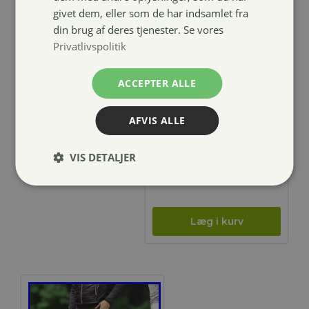
givet dem, eller som de har indsamlet fra
din brug af deres tjenester. Se vores
Privatlivspolitik
ACCEPTER ALLE
Pro Collection
Mira Show
AFVIS ALLE
tights
VIS DETALJER
Den
529,00
kr.
oprindelige
Den
249,00
kr.
pris
aktuelle
var:
pris
529,00 kr..
er:
249,00 kr..
Tilbud!