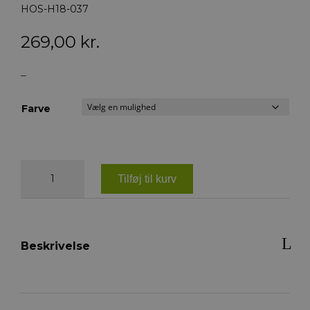
HOS-H18-037
269,00
kr.
–
Farve
4horses
Sports
Tilføj til kurv
hjelmtaske
antal
Beskrivelse