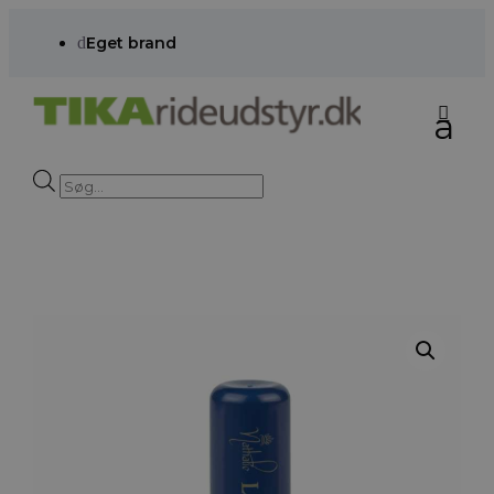
d
Eget brand
Products
search