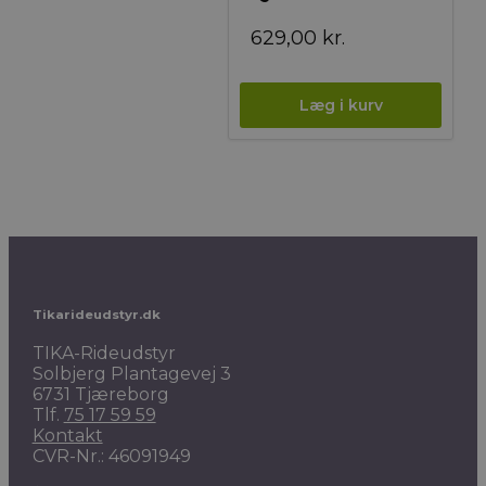
629,00
kr.
Tikarideudstyr.dk
TIKA-Rideudstyr
Solbjerg Plantagevej 3
6731 Tjæreborg
Tlf.
75 17 59 59
Kontakt
CVR-Nr.: 46091949