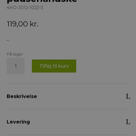
4HO-2012-1022-3
119,00
kr.
–
På lager
4horses
Tilføj til kurv
Lammeskinds
pudsehandske
antal
Beskrivelse
Levering