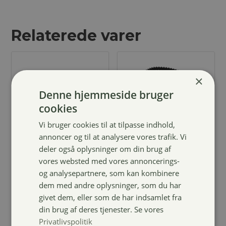
Relaterede varer
×
Denne hjemmeside bruger
cookies
Vi bruger cookies til at tilpasse indhold,
annoncer og til at analysere vores trafik. Vi
deler også oplysninger om din brug af
Borstiq
Gummistrigle,
vores websted med vores annoncerings-
Mexfiber
lille
børste 70mm
og analysepartnere, som kan kombinere
39,00
kr.
dem med andre oplysninger, som du har
259,00
kr.
givet dem, eller som de har indsamlet fra
din brug af deres tjenester. Se vores
Privatlivspolitik