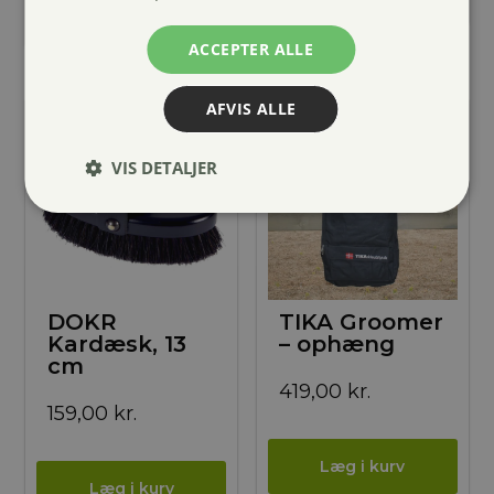
ACCEPTER ALLE
AFVIS ALLE
VIS DETALJER
DOKR
TIKA Groomer
Kardæsk, 13
– ophæng
cm
419,00
kr.
159,00
kr.