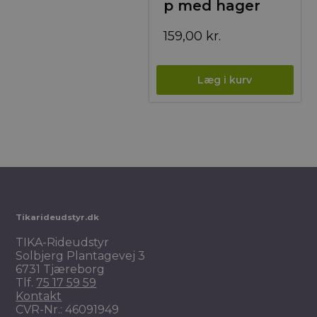
p med hager
159,00
kr.
Tikarideudstyr.dk
TIKA-Rideudstyr
Solbjerg Plantagevej 3
6731 Tjæreborg
Tlf.
75 17 59 59
Kontakt
CVR-Nr.: 46091949