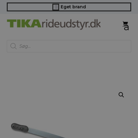
Eget brand
d
Products
search