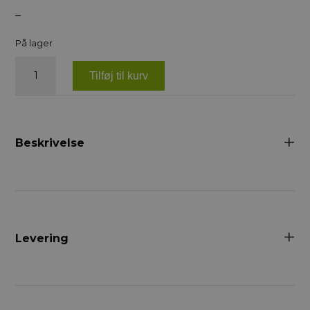
–
På lager
Svedskraber,
en-
Tilføj til kurv
og
tohåndsmodel
antal
Beskrivelse
Levering