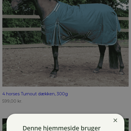
4 horses Turnout dækken, 300g
599,00
kr.
×
Denne hjemmeside bruger