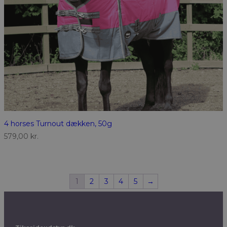
4 horses Turnout dækken, 50g
579,00
kr.
1
2
3
4
5
→