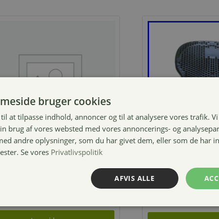
meside bruger cookies
til at tilpasse indhold, annoncer og til at analysere vores trafik. V
in brug af vores websted med vores annoncerings- og analysepa
d andre oplysninger, som du har givet dem, eller som de har in
nester. Se vores
Privatlivspolitik
umpe til Nathalie
4horses Spor
rodukter
riser pad
AFVIS ALLE
ACC
9,00
kr.
499,00
kr.