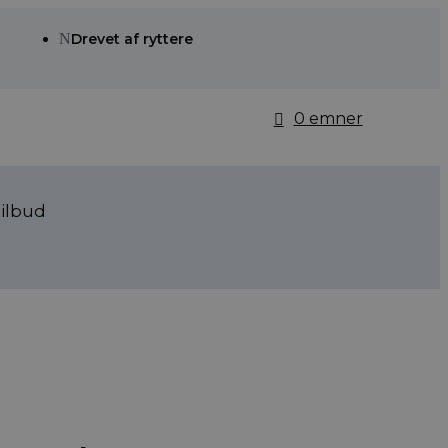
N
Drevet af ryttere
0 emner
ilbud