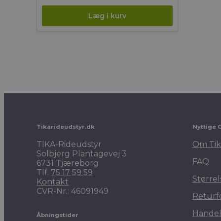
oprindelige
aktuelle
pris
pris
var:
er:
69,00 kr..
55,20 kr..
Tikarideudstyr.dk
Nyttige 
TIKA-Rideudstyr
Om Tik
Solbjerg Plantagevej 3
FAQ
6731 Tjæreborg
Tlf.
75 17 59 59
Størrel
Kontakt
CVR-Nr.: 46091949
Returf
Handel
Åbningstider