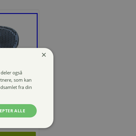
×
i deler også
rtnere, som kan
dsamlet fra din
ts front
EPTER ALLE