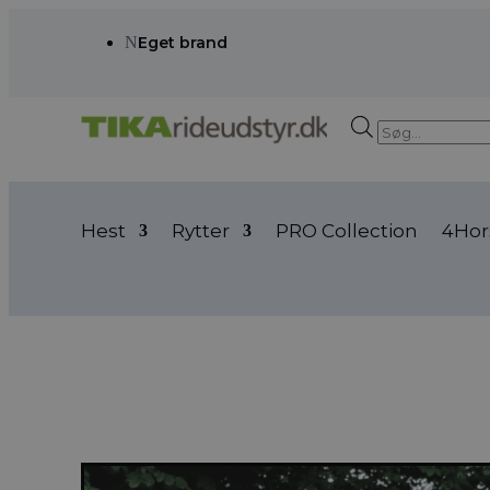
N
Eget brand
Products
search
Hest
Rytter
PRO Collection
4Hor