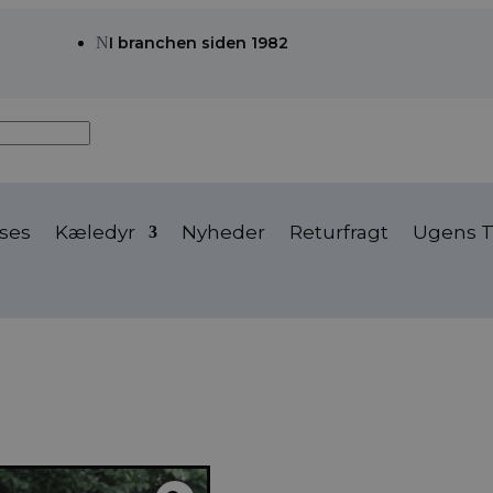
N
I branchen siden 1982
ses
Kæledyr
Nyheder
Returfragt
Ugens T