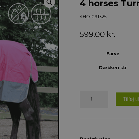
4 horses Tu
4HO-091325
599,00
kr.
Farve
Dækken str
4
horses
Tilføj t
Turnout
dækken,
200g
antal