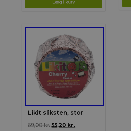
Tilbud!
Likit sliksten, stor
Den
Den
69,00
kr.
55,20
kr.