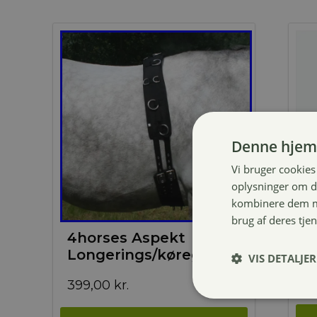
Denne hjem
Vi bruger cookies 
oplysninger om d
kombinere dem me
brug af deres tje
P
4horses Aspekt
p
Longerings/køregjord
VIS DETALJER
2
399,00
kr.