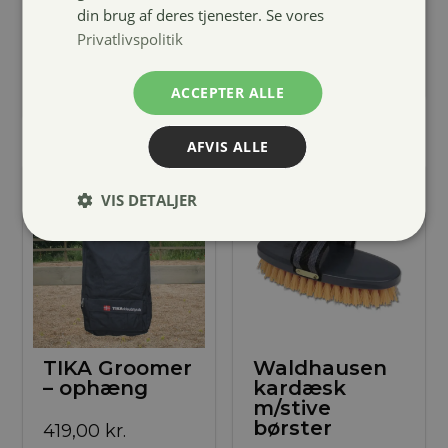
59,00
kr.
din brug af deres tjenester. Se vores
Privatlivspolitik
ACCEPTER ALLE
AFVIS ALLE
VIS DETALJER
TIKA Groomer
Waldhausen
– ophæng
kardæsk
m/stive
børster
419,00
kr.