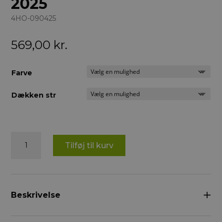
2025
4HO-090425
569,00
kr.
Farve
Dækken str
4
Tilføj til kurv
horses
Turnout
Light
2025
antal
Beskrivelse