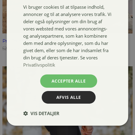
Vi bruger cookies til at tilpasse indhold,
annoncer og til at analysere vores trafik. Vi
deler også oplysninger om din brug af
vores websted med vores annoncerings-
og analysepartnere, som kan kombinere
Pro Collection Mira tights
dem med andre oplysninger, som du har
Den
Den
529,00
kr.
249,00
kr.
givet dem, eller som de har indsamlet fra
oprindelige
aktuelle
din brug af deres tjenester. Se vores
pris
pris
Privatlivspolitik
var:
er:
529,00 kr..
249,00 kr..
ACCEPTER ALLE
AFVIS ALLE
VIS DETALJER