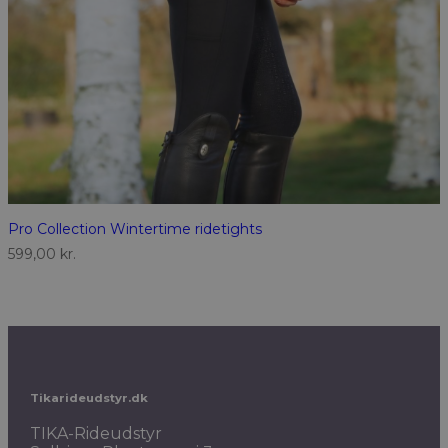
Pro Collection Wintertime ridetights
599,00
kr.
Tikarideudstyr.dk
TIKA-Rideudstyr