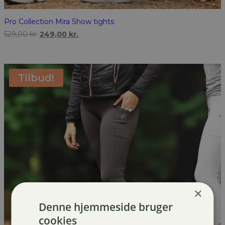
Pro Collection Mira Show tights
Den
Den
529,00
kr.
249,00
kr.
oprindelige
aktuelle
pris
pris
var:
er:
529,00 kr..
249,00 kr..
Tilbud!
×
Denne hjemmeside bruger
cookies