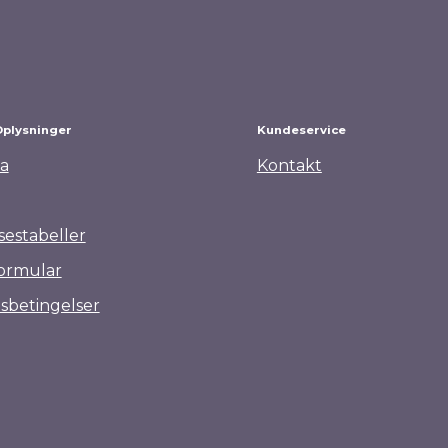
Oplysninger
Kundeservice
a
Kontakt
sestabeller
ormular
sbetingelser