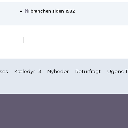
N
I branchen siden 1982
ses
Kæledyr
Nyheder
Returfragt
Ugens T