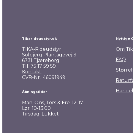
Pro Collection Wintertime ridetights
599,00
kr.
Tikarideudstyr.dk
Nyttige 
TIKA-Rideudstyr
Om Tik
Solbjerg Plantagevej 3
FAQ
6731 Tjæreborg
Tlf.
75 17 59 59
Størrel
Kontakt
CVR-Nr.: 46091949
Returf
Handel
Åbningstider
Man, Ons, Tors & Fre: 12-17
Lør: 10-13.00
Tirsdag: Lukket