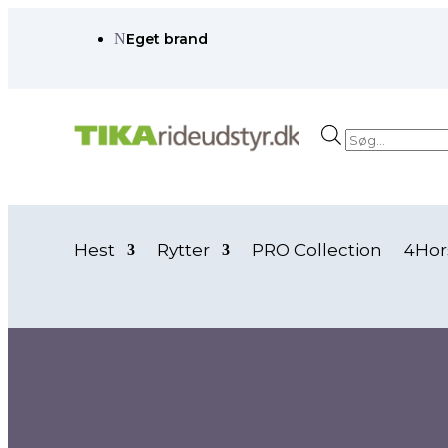
N
Eget brand
Products
search
Hest
Rytter
PRO Collection
4Hor
Forside
/ Vare Ridebukser mv.farve / dark shad
dark shad
dark shad