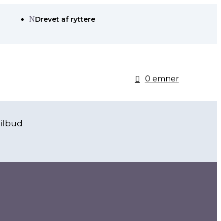
N
Drevet af ryttere
0 emner
ilbud