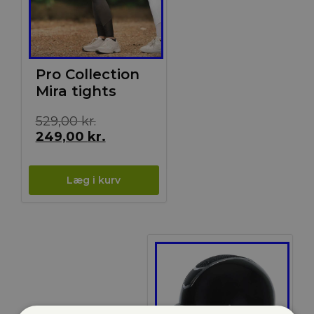
Pro Collection
Mira tights
Den
529,00
kr.
oprindelige
Den
249,00
kr.
pris
aktuelle
var:
pris
529,00 kr..
er:
249,00 kr..