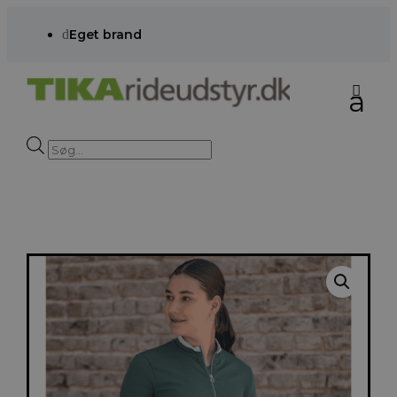
d
Eget brand
Products
search