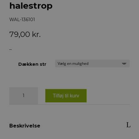
halestrop
WAL-136101
79,00
kr.
–
Dækken str
Waldhausen
PVC
Tilføj til kurv
halestrop
antal
Beskrivelse