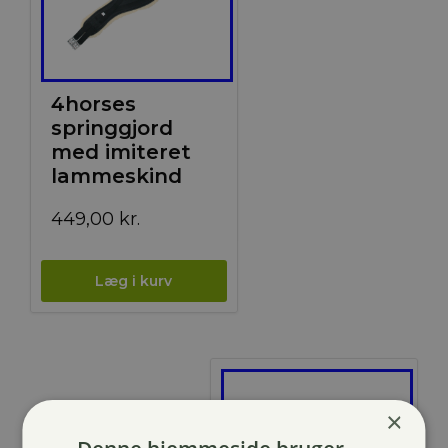
4horses
springgjord
med imiteret
lammeskind
449,00
kr.
×