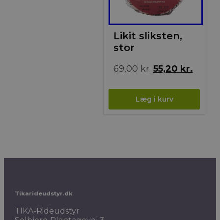
Likit sliksten,
stor
Den
Den
69,00
kr.
55,20
kr.
oprindelige
aktuel
pris
pris
var:
er:
69,00 kr..
55,20 k
Tikarideudstyr.dk
TIKA-Rideudstyr