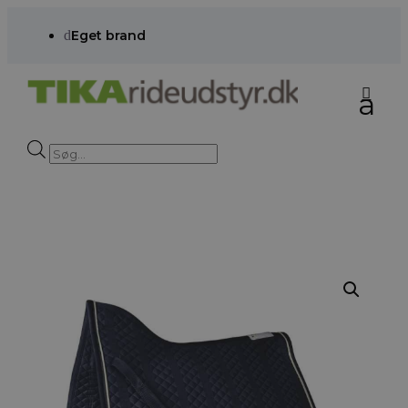
d
Eget brand
Products
search