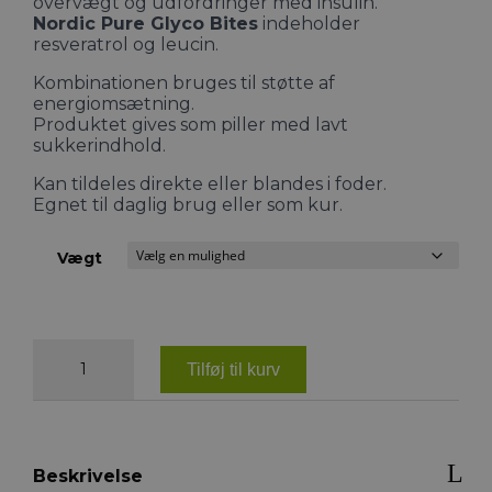
overvægt og udfordringer med insulin.
599,00 kr.
Nordic Pure Glyco Bites
indeholder
resveratrol og leucin.
Kombinationen bruges til støtte af
energiomsætning.
Produktet gives som piller med lavt
sukkerindhold.
Kan tildeles direkte eller blandes i foder.
Egnet til daglig brug eller som kur.
Vægt
Nordic
Pure
Tilføj til kurv
Glyco
Bites
antal
Beskrivelse