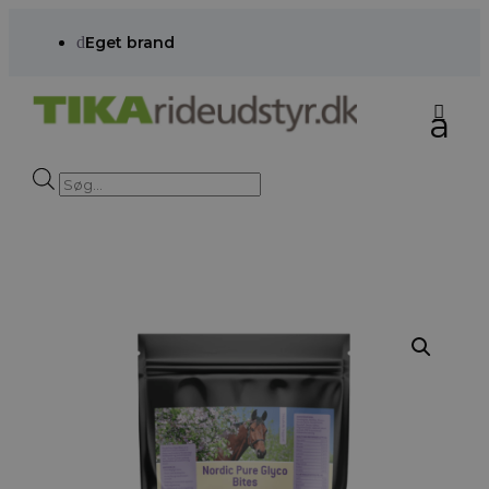
d
Eget brand
Products
search