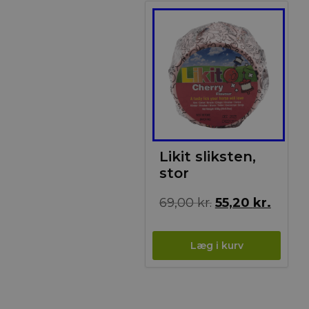
Tilbud!
Likit sliksten,
stor
Den
Den
69,00
kr.
55,20
kr.
oprindelige
aktuel
pris
pris
var:
er:
69,00 kr..
55,20 k