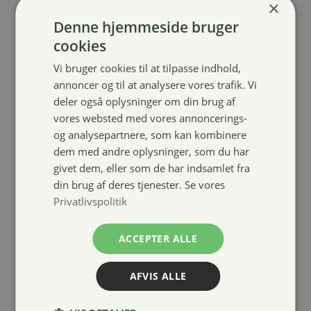
×
Denne hjemmeside bruger
cookies
Vi bruger cookies til at tilpasse indhold,
annoncer og til at analysere vores trafik. Vi
4horses
deler også oplysninger om din brug af
anatomisk
vores websted med vores annoncerings-
neopren
og analysepartnere, som kan kombinere
dressurgjord
dem med andre oplysninger, som du har
med elastik
givet dem, eller som de har indsamlet fra
din brug af deres tjenester. Se vores
289,00
kr.
Privatlivspolitik
ACCEPTER ALLE
AFVIS ALLE