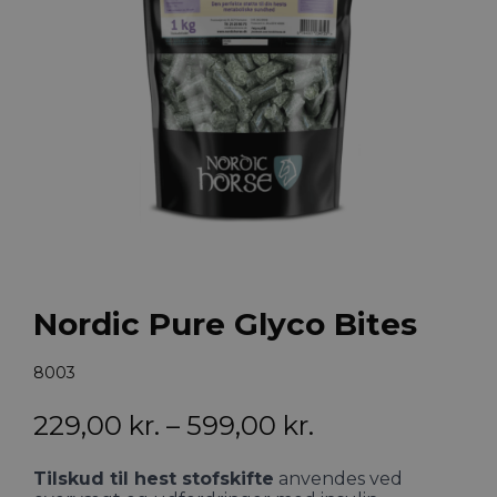
Nordic Pure Glyco Bites
8003
Prisinterval:
229,00
kr.
–
599,00
kr.
229,00 kr.
Tilskud til hest stofskifte
anvendes ved
til