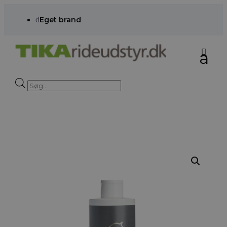
d
Eget brand
Products
search