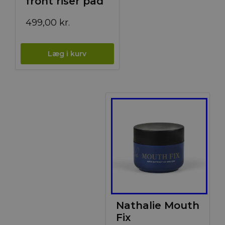
front riser pad
499,00
kr.
Nathalie Mouth
Fix