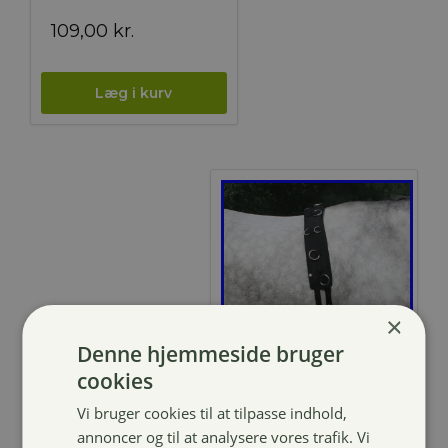
109,00
kr.
×
Denne hjemmeside bruger
cookies
4horses
Vi bruger cookies til at tilpasse indhold,
Aspekt
annoncer og til at analysere vores trafik. Vi
Longerings/kør