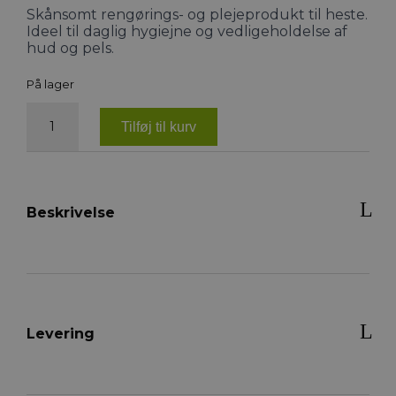
Skånsomt rengørings- og plejeprodukt til heste.
Ideel til daglig hygiejne og vedligeholdelse af
hud og pels.
På lager
Statera
Horsecare
Tilføj til kurv
Clean
n’
Care
antal
Beskrivelse
Levering