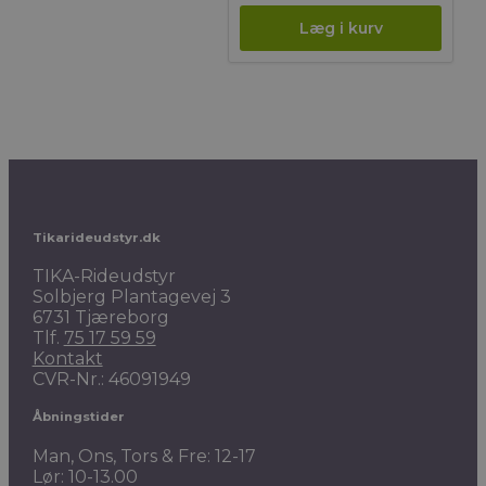
var:
pris
149,00 kr..
er:
119,20 kr..
Tikarideudstyr.dk
TIKA-Rideudstyr
Solbjerg Plantagevej 3
6731 Tjæreborg
Tlf.
75 17 59 59
Kontakt
CVR-Nr.: 46091949
Åbningstider
Man, Ons, Tors & Fre: 12-17
Lør: 10-13.00