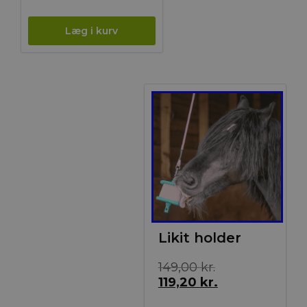
Tilbud!
Likit holder
Den
149,00
kr.
oprindelige
Den
119,20
kr.
pris
aktuelle