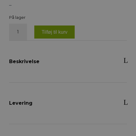
–
På lager
Pharmakas
Refreshing
Tilføj til kurv
Horsebalm,
500ml
antal
Beskrivelse
Levering