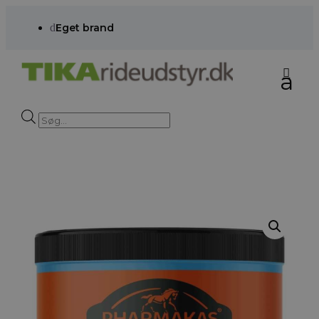
d
Eget brand
Products
search