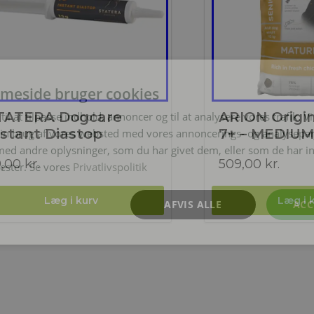
meside bruger cookies
TATERA Dogcare
ARION Origi
til at tilpasse indhold, annoncer og til at analysere vores trafik. V
nstant Diastop
7+ – MEDIU
in brug af vores websted med vores annoncerings- og analysepa
d andre oplysninger, som du har givet dem, eller som de har in
9,00
kr.
509,00
kr.
nester. Se vores
Privatlivspolitik
AFVIS ALLE
ACC