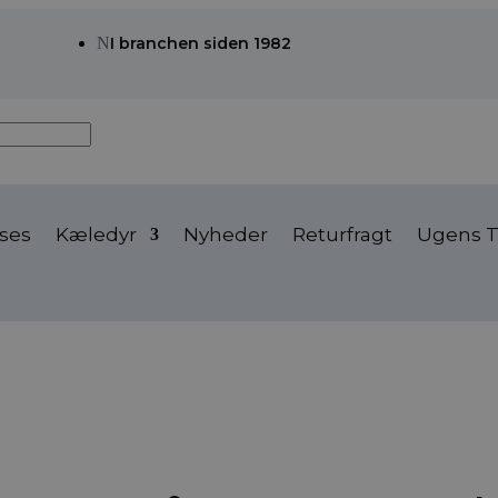
N
I branchen siden 1982
ses
Kæledyr
Nyheder
Returfragt
Ugens T