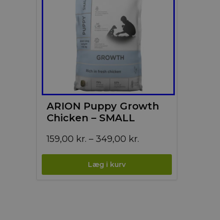
ARION Puppy Growth
Chicken – SMALL
Prisinterval:
159,00
kr.
–
349,00
kr.
159,00 kr.
til
349,00 kr.