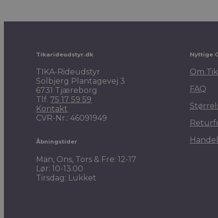
Tikarideudstyr.dk
Nyttige 
TIKA-Rideudstyr
Om Tik
Solbjerg Plantagevej 3
FAQ
6731 Tjæreborg
Tlf.
75 17 59 59
Størrel
Kontakt
CVR-Nr.: 46091949
Returf
Handel
Åbningstider
Man, Ons, Tors & Fre: 12-17
Lør: 10-13.00
Tirsdag: Lukket