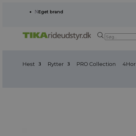
N
Eget brand
Products
search
Hest
Rytter
PRO Collection
4Hor