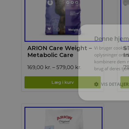
Denne hjem
ARION Care Weight –
S
Vi bruger cookies 
Metabolic Care
I
oplysninger om d
kombinere dem me
Prisinterval:
169,00
kr.
–
579,00
kr.
7
brug af deres tje
169,00 kr.
til
VIS DETALJER
579,00 kr.