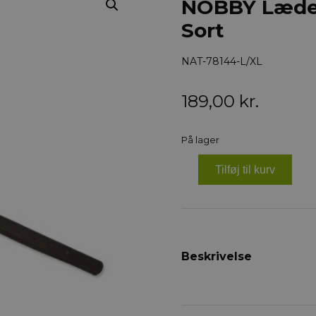
NOBBY Læder
Sort
NAT-78144-L/XL
189,00
kr.
På lager
Tilføj til kurv
NOBBY
Læderhalsbånd
South
-
L/XL
Sort
antal
Beskrivelse