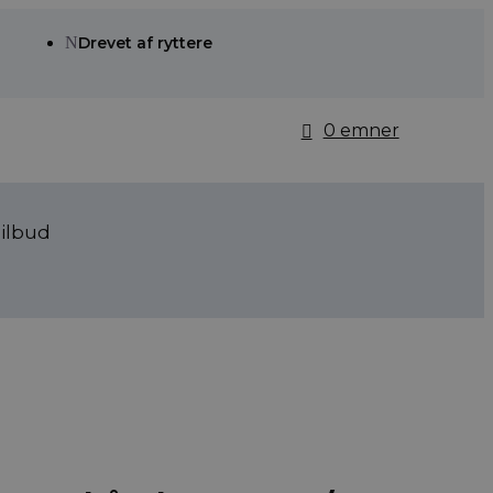
N
Drevet af ryttere
0 emner
ilbud