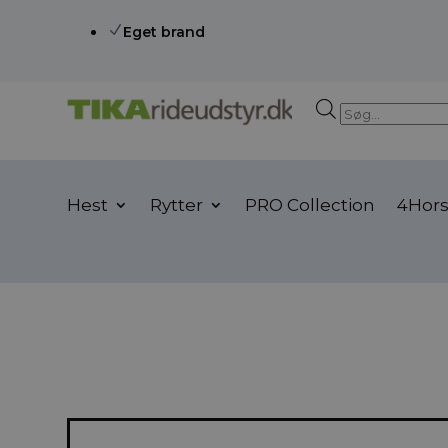
N
Eget brand
Products
search
Hest
Rytter
PRO Collection
4Hor