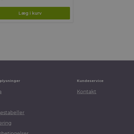
plysninger
Kundeservice
a
Kontakt
sestabeller
ering
betingelser