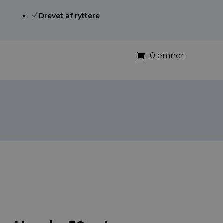
N
Drevet af ryttere
0 emner