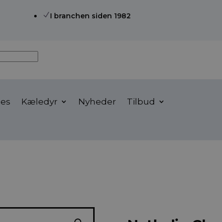
N
I branchen siden 1982
ses
Kæledyr
Nyheder
Tilbud