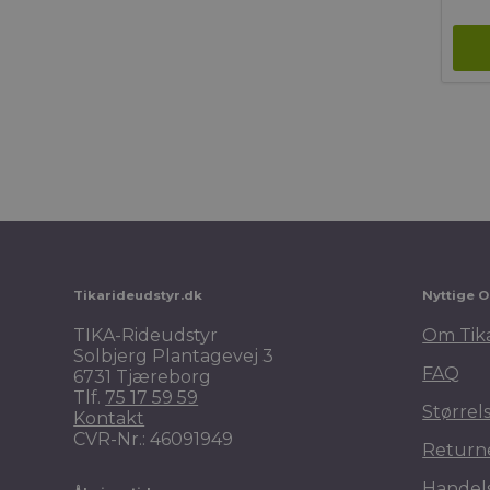
Tikarideudstyr.dk
Nyttige O
TIKA-Rideudstyr
Om Tik
Solbjerg Plantagevej 3
FAQ
6731 Tjæreborg
Tlf.
75 17 59 59
Størrel
Kontakt
CVR-Nr.: 46091949
Return
Handels