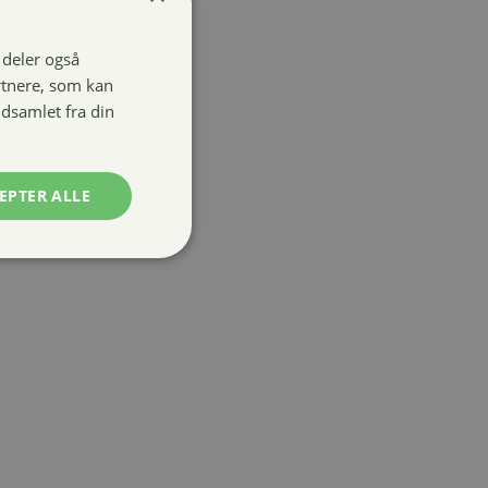
i deler også
rtnere, som kan
dsamlet fra din
EPTER ALLE