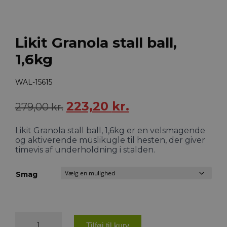
Likit Granola stall ball,
1,6kg
WAL-15615
Den
Den
223,20
kr.
279,00
kr.
oprindelige
aktuelle
Likit Granola stall ball, 1,6kg er en velsmagende
pris
pris
og aktiverende müslikugle til hesten, der giver
var:
er:
timevis af underholdning i stalden.
279,00 kr..
223,20 kr..
Smag
Likit
Granola
Tilføj til kurv