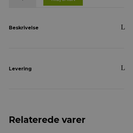
stall
ball,
1,6kg
antal
Beskrivelse
Levering
Relaterede varer