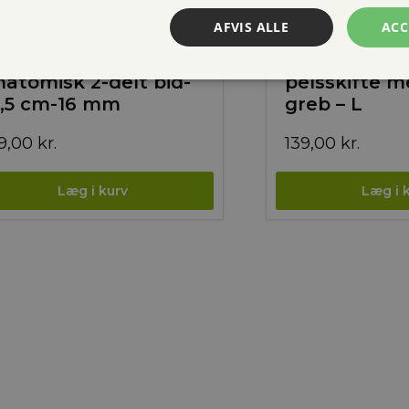
AFVIS ALLE
ACC
aldhausen
Waldhausen 
natomisk 2-delt bid-
pelsskifte m
2,5 cm-16 mm
greb – L
9,00
kr.
139,00
kr.