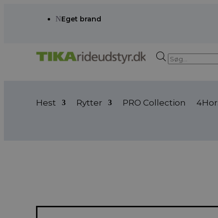
N
Eget brand
Products
search
Hest
Rytter
PRO Collection
4Hor