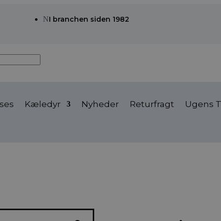
N
I branchen siden 1982
ses
Kæledyr
Nyheder
Returfragt
Ugens T