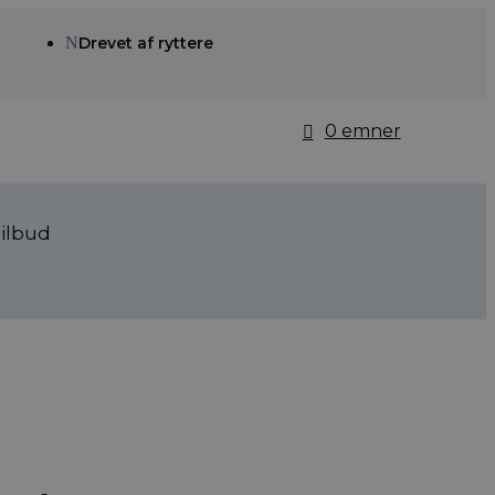
N
Drevet af ryttere
0 emner
ilbud