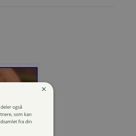
×
i deler også
rtnere, som kan
dsamlet fra din