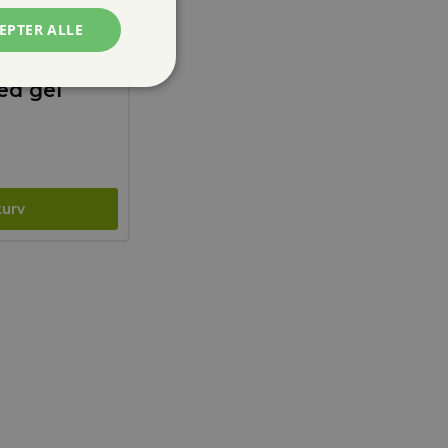
EPTER ALLE
Kam til
ed gel