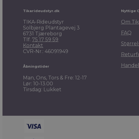
Tikarideudstyr.dk
Nyttige 
TIKA-Rideudstyr
Om Tik
Solbjerg Plantagevej 3
FAQ
6731 Tjæreborg
Tlf.
75 17 59 59
Størrel
Kontakt
CVR-Nr.: 46091949
Returf
Handel
Åbningstider
Man, Ons, Tors & Fre: 12-17
Lør: 10-13.00
Tirsdag: Lukket