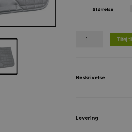
Størrelse
HKM
Glitter
Tilføj t
underlag
antal
Beskrivelse
Levering