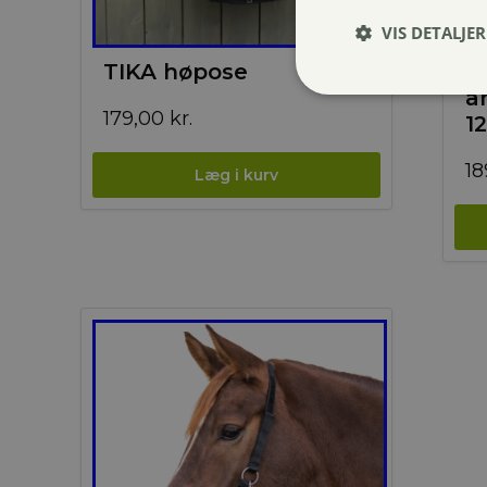
VIS DETALJER
TIKA høpose
W
a
179,00
kr.
1
18