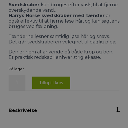
Svedskraber
kan bruges efter vask, til at fjerne
overskydende vand..
Harrys Horse svedskraber med tænder
er
også effektiv til at fjerne løse hår, og kan sagtens
bruges ved fældning.
Tænderne løsner samtidig løse hår og snavs.
Det gør svedskraberen velegnet til daglig pleje.
Den er nem at anvende på både krop og ben.
Et praktisk redskab i enhver striglekasse.
På lager
Harrys
Horse
Tilføj til kurv
Svedskraber
med
tænder
antal
Beskrivelse