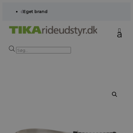
d
Eget brand
Products
search