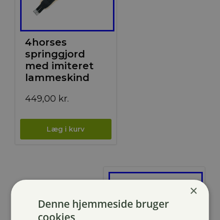
4horses
springgjord
med imiteret
lammeskind
449,00
kr.
×
Denne hjemmeside bruger
cookies