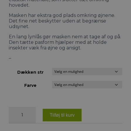
hovedet.
Masken har ekstra god plads omkring øjnene.
Det fine net beskytter uden at begrænse
udsynet.
En lang lynlås gør masken nem at tage af og på.
Den tætte pasform hjælper med at holde
insekter væk fra øjne og ansigt.
–
Dækken str
Farve
Waldhausen
Puck
Tilføj til kurv
fluemaske
antal