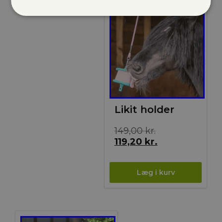
Tilbud!
Likit holder
Den
149,00
kr.
oprindelige
Den
119,20
kr.
pris
aktuelle
var:
pris
149,00 kr..
er:
119,20 kr..