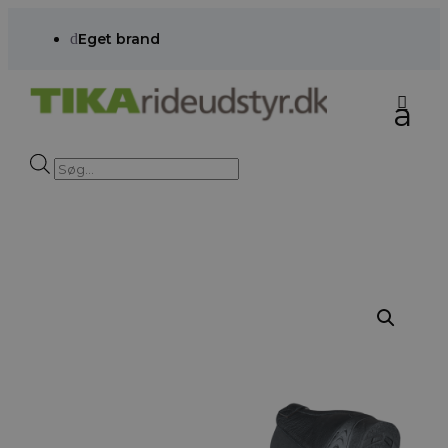
d
Eget brand
Products
search