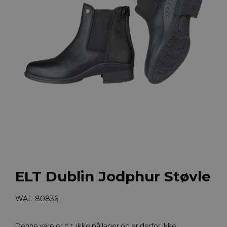
ELT Dublin Jodphur Støvle
WAL-80836
Denne vare er p.t. ikke på lager og er derfor ikke