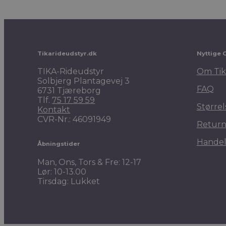
Tikarideudstyr.dk
Nyttige 
TIKA-Rideudstyr
Om Tik
Solbjerg Plantagevej 3
FAQ
6731 Tjæreborg
Tlf.
75 17 59 59
Størrel
Kontakt
CVR-Nr.: 46091949
Return
Handel
Åbningstider
Man, Ons, Tors & Fre: 12-17
Lør: 10-13.00
Tirsdag: Lukket