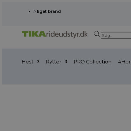
N
Eget brand
Products
search
Hest
Rytter
PRO Collection
4Hor