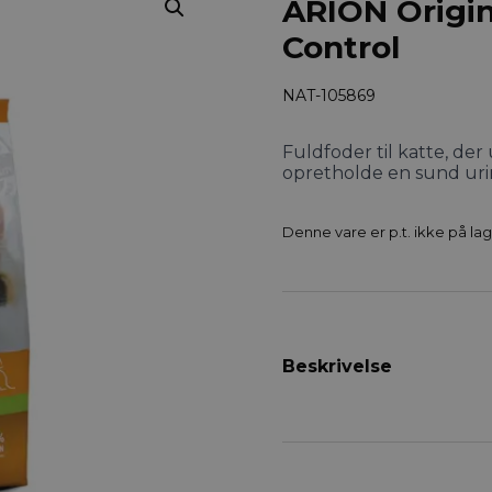
ARION Origin
Control
NAT-105869
Fuldfoder til katte, de
opretholde en sund uri
Denne vare er p.t. ikke på lag
Beskrivelse