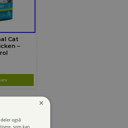
al Cat
icken –
rol
×
i deler også
rtnere, som kan