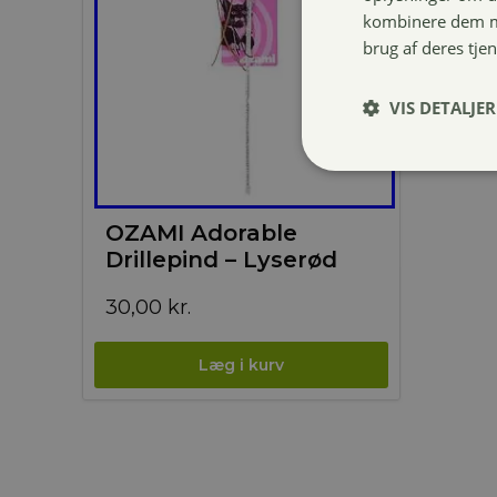
kombinere dem me
brug af deres tje
VIS DETALJER
OZAMI Adorable
Drillepind – Lyserød
30,00
kr.