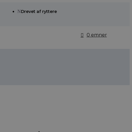
N
Drevet af ryttere
0 emner