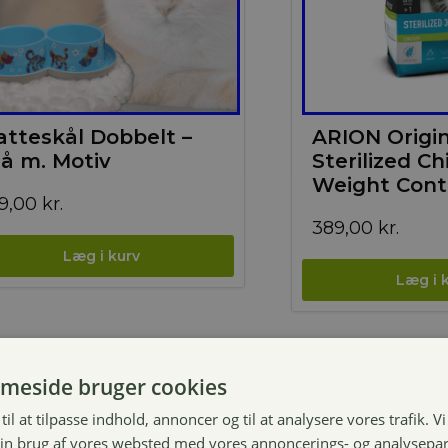
atteskål Dobbelt –
ARION Origin
lå m. Motiv
Sterilized Ch
Weight Cont
49,00
kr.
389,00
kr.
meside bruger cookies
til at tilpasse indhold, annoncer og til at analysere vores trafik. V
in brug af vores websted med vores annoncerings- og analysepa