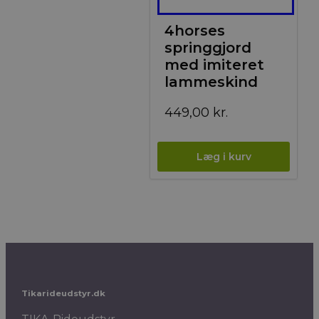
4horses
springgjord
med imiteret
lammeskind
449,00
kr.
Tikarideudstyr.dk