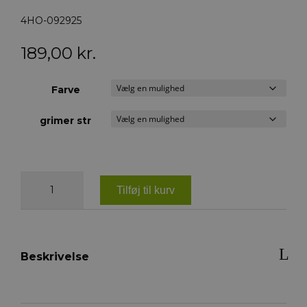
4HO-092925
189,00
kr.
Farve
grimer str
4horses
Satin
Tilføj til kurv
Grime
antal
Beskrivelse