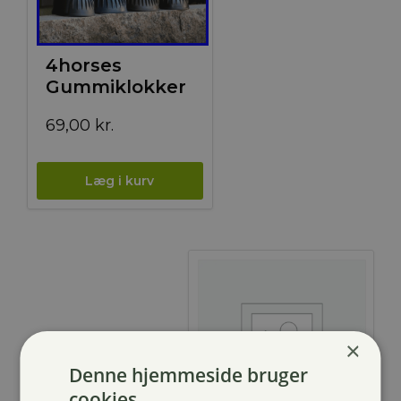
4horses
Gummiklokker
69,00
kr.
×
Denne hjemmeside bruger
cookies