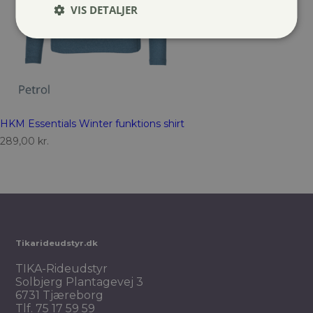
VIS DETALJER
HKM Essentials Winter funktions shirt
289,00
kr.
Tikarideudstyr.dk
TIKA-Rideudstyr
Solbjerg Plantagevej 3
6731 Tjæreborg
Tlf.
75 17 59 59