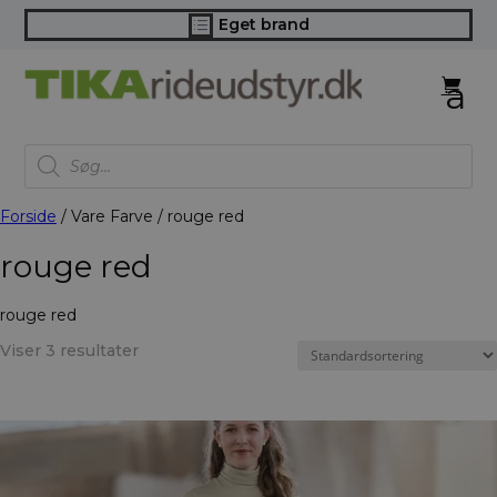
Eget brand
d
Products
search
Forside
/ Vare Farve / rouge red
rouge red
rouge red
Viser 3 resultater