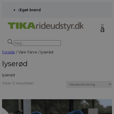
d
Eget brand
Products
search
Forside
/ Vare Farve / lyserød
lyserød
lyserød
Viser 2 resultater