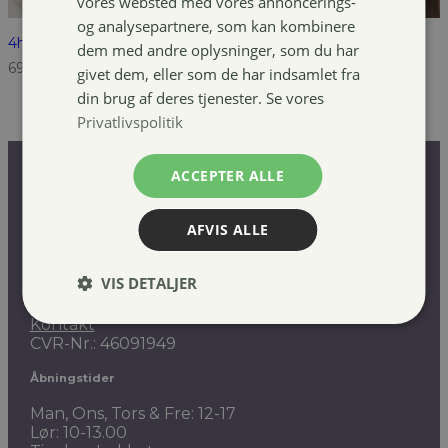
vores websted med vores annoncerings-
og analysepartnere, som kan kombinere
4horses Lux Soft sadel
dem med andre oplysninger, som du har
699,00
kr.
givet dem, eller som de har indsamlet fra
din brug af deres tjenester. Se vores
Privatlivspolitik
ACCEPTER ALLE
Tikarideudstyr.dk
AFVIS ALLE
TIKA-Rideudstyr
Solbjerg Plantagevej 3
VIS DETALJER
6731 Tjæreborg
Tlf.
75 17 59 59
Kontakt
CVR-Nr.: 46091949
Åbningstider
Man, Ons, Tors & Fre: 12-17
Lør: 10-13.00