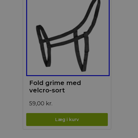
Fold grime med
velcro-sort
59,00
kr.