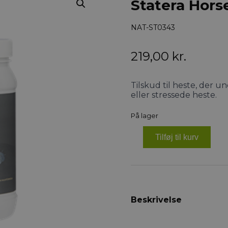
Statera Hors
NAT-ST0343
219,00
kr.
Tilskud til heste, der un
eller stressede heste.
På lager
Tilføj til kurv
Statera
HorseCare
Stay
Calm
antal
Beskrivelse