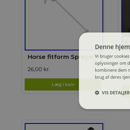
Denne hjem
Vi bruger cookies 
Horse fitform Sprayer
4
oplysninger om d
G
26,00
kr.
kombinere dem me
6
brug af deres tje
VIS DETALJER