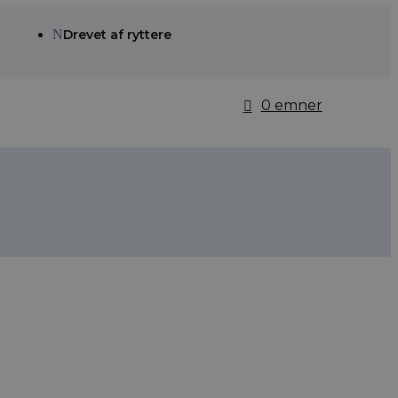
N
Drevet af ryttere
0 emner