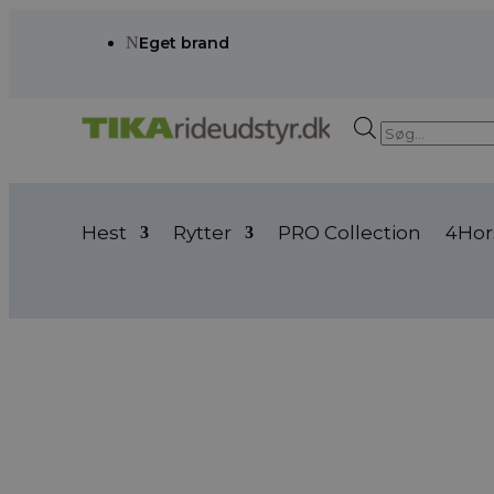
N
Eget brand
Products
search
Hest
Rytter
PRO Collection
4Hor