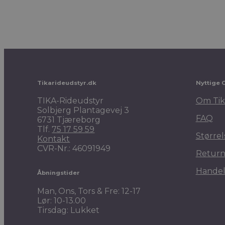
Tikarideudstyr.dk
Nyttige 
TIKA-Rideudstyr
Om Tik
Solbjerg Plantagevej 3
FAQ
6731 Tjæreborg
Tlf.
75 17 59 59
Størrel
Kontakt
CVR-Nr.: 46091949
Return
Handel
Åbningstider
Man, Ons, Tors & Fre: 12-17
Lør: 10-13.00
Tirsdag: Lukket