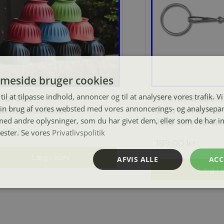
meside bruger cookies
til at tilpasse indhold, annoncer og til at analysere vores trafik. V
horses
Waldhausen
in brug af vores websted med vores annoncerings- og analysepa
ummiklokker
anatomisk 2-
d andre oplysninger, som du har givet dem, eller som de har in
12,5 cm-16 
9,00
kr.
nester. Se vores
Privatlivspolitik
189,00
kr.
AFVIS ALLE
ACC