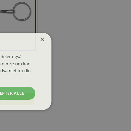
×
i deler også
rtnere, som kan
delt bid-
dsamlet fra din
mm
EPTER ALLE