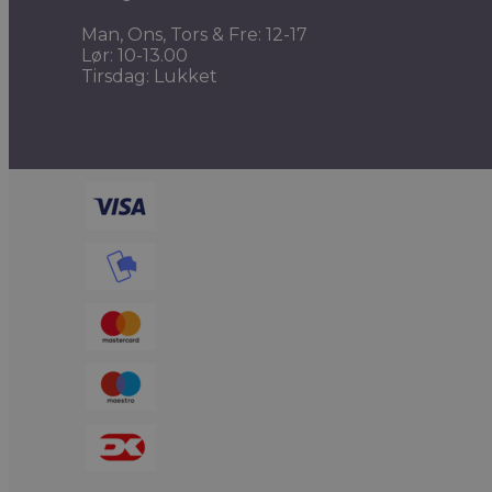
Man, Ons, Tors & Fre: 12-17
Lør: 10-13.00
Tirsdag: Lukket