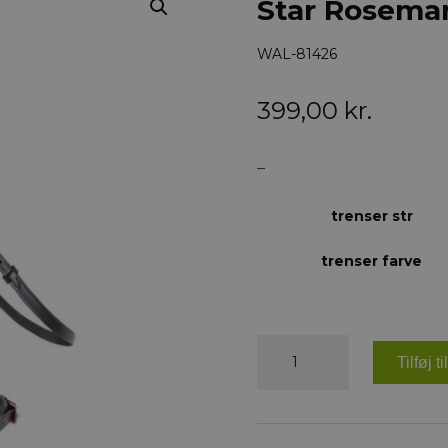
Star Rosemar
WAL-81426
399,00
kr.
–
trenser str
trenser farve
Star
Rosemary
Tilføj t
trense
antal