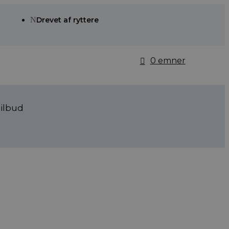
N
Drevet af ryttere
0 emner
ilbud