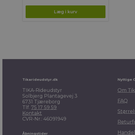
Tikarideudstyr.dk
Nyttige 
TIKA-Rideudstyr
Om Tik
Solbjerg Plantagevej 3
FAQ
6731 Tjæreborg
Tlf.
75 17 59 59
Størrel
Kontakt
CVR-Nr.: 46091949
Returf
Handel
Åbningstider