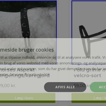
meside bruger cookies
til at tilpasse indhold, annoncer og til at analysere vores trafik. V
in brug af vores websted med vores annoncerings- og analysepa
d andre oplysninger, som du har givet dem, eller som de har in
horses Aspekt
Fold grime 
nester. Se vores
Privatlivspolitik
ongerings/køregjord
velcro-sort
99,00
kr.
59,00
kr.
AFVIS ALLE
ACC