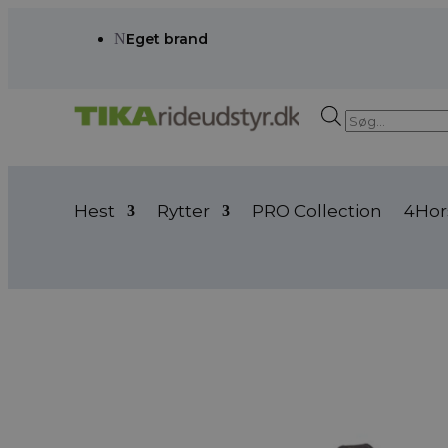
N
Eget brand
Products
search
Hest
Rytter
PRO Collection
4Hor