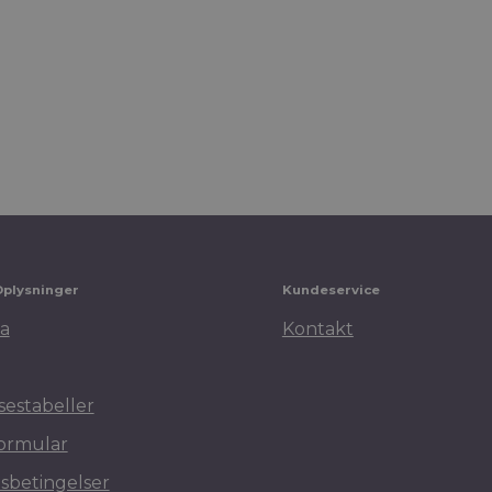
Oplysninger
Kundeservice
a
Kontakt
sestabeller
ormular
sbetingelser