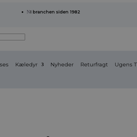
N
I branchen siden 1982
ses
Kæledyr
Nyheder
Returfragt
Ugens T