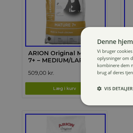
Denne hjem
Vi bruger cookies 
ARION Original Mature
A
oplysninger om d
7+ – MEDIUM/LARGE
M
kombinere dem me
brug af deres tje
509,00
kr.
16
VIS DETALJER