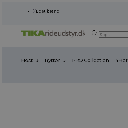
N
Eget brand
Products
search
Hest
Rytter
PRO Collection
4Hor