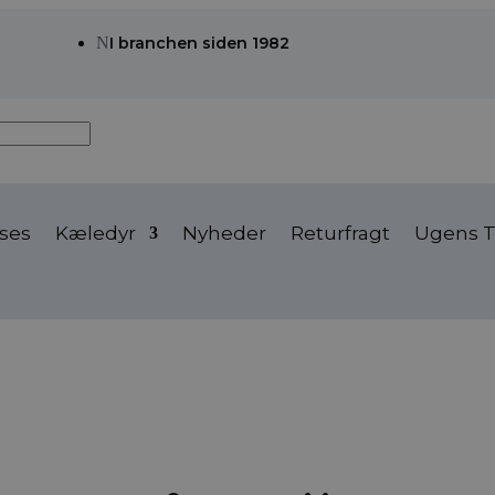
N
I branchen siden 1982
ses
Kæledyr
Nyheder
Returfragt
Ugens T