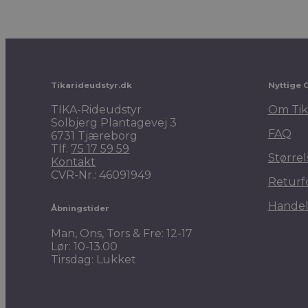
Tikarideudstyr.dk
Nyttige 
TIKA-Rideudstyr
Om Tik
Solbjerg Plantagevej 3
FAQ
6731 Tjæreborg
Tlf.
75 17 59 59
Størrel
Kontakt
CVR-Nr.: 46091949
Returf
Handel
Åbningstider
Man, Ons, Tors & Fre: 12-17
Lør: 10-13.00
Tirsdag: Lukket