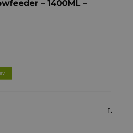
lowfeeder – 1400ML –
urv