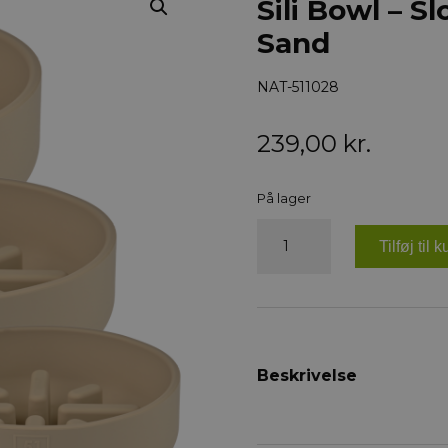
Sili Bowl – S
Sand
NAT-511028
239,00
kr.
På lager
Sili
Bowl
Tilføj til k
-
Slowfeeder
-
1400ML
-
Sand
antal
Beskrivelse