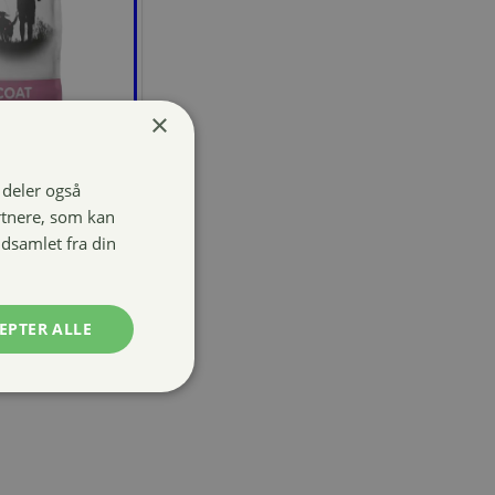
×
i deler også
al Skin &
rtnere, som kan
IUM
dsamlet fra din
EPTER ALLE