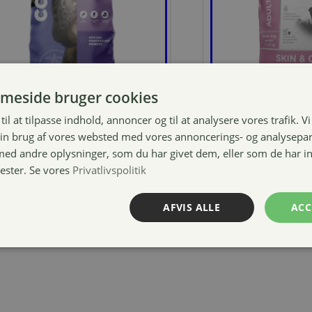
meside bruger cookies
til at tilpasse indhold, annoncer og til at analysere vores trafik. V
RION Care Weight –
ARION Origin
in brug af vores websted med vores annoncerings- og analysepa
etabolic Care
Coat – MED
d andre oplysninger, som du har givet dem, eller som de har in
nester. Se vores
Privatlivspolitik
Prisinterval:
9,00
kr.
–
579,00
kr.
599,00
kr.
169,00 kr.
til
AFVIS ALLE
ACC
579,00 kr.