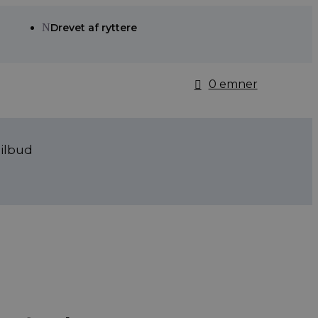
N
Drevet af ryttere
0 emner
ilbud