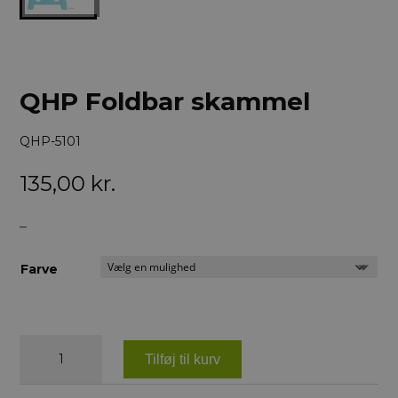
QHP Foldbar skammel
QHP-5101
135,00
kr.
–
Farve
QHP
Foldbar
Tilføj til kurv
skammel
antal