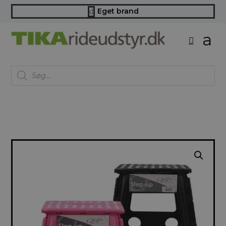
Eget brand
d
Products
search