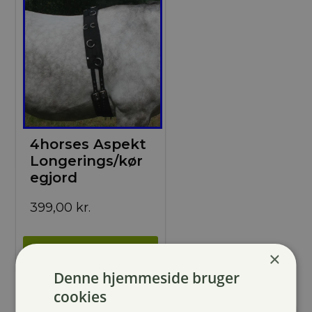
4horses Aspekt
Longerings/kør
egjord
399,00
kr.
×
Denne hjemmeside bruger
cookies