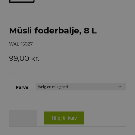
Müsli foderbalje, 8 L
WAL-15027
99,00
kr.
–
Farve
Müsli
foderbalje,
Tilføj til kurv
8
L
antal