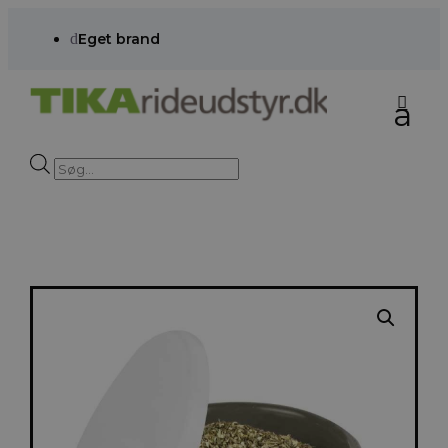
d
Eget brand
Products
search