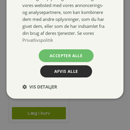
vores websted med vores annoncerings-
og analysepartnere, som kan kombinere
dem med andre oplysninger, som du har
givet dem, eller som de har indsamlet fra
din brug af deres tjenester. Se vores
Privatlivspolitik
ARION Puppy
ACCEPTER ALLE
Growth
Chicken –
AFVIS ALLE
SMALL
VIS DETALJER
159,00
kr.
–
Prisinterval:
349,00
kr.
159,00 kr.
til
349,00 kr.