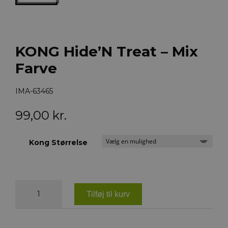
KONG Hide’N Treat – Mix
Farve
IMA-63465
99,00
kr.
Kong Størrelse
KONG
Hide'N
Tilføj til kurv
Treat
-
Mix