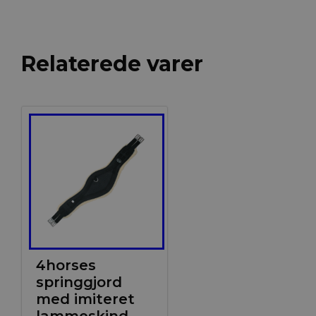
Relaterede varer
4horses
springgjord
med imiteret
lammeskind