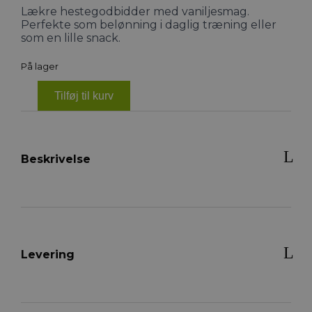
Lækre hestegodbidder med vaniljesmag.
Perfekte som belønning i daglig træning eller
som en lille snack.
På lager
Tilføj til kurv
EQUILANNOO
Cookies
Vanilla
1,5kg
antal
Beskrivelse
Levering