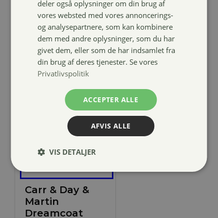
deler også oplysninger om din brug af
99,00
kr.
vores websted med vores annoncerings-
og analysepartnere, som kan kombinere
dem med andre oplysninger, som du har
givet dem, eller som de har indsamlet fra
din brug af deres tjenester. Se vores
Privatlivspolitik
ACCEPTER ALLE
AFVIS ALLE
VIS DETALJER
Carr & Day &
Martin
Dreamcoat