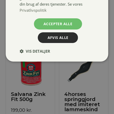
din brug af deres tjenester. Se vores
99,00
kr.
59,00
kr.
Privatlivspolitik
ACCEPTER ALLE
AFVIS ALLE
VIS DETALJER
Salvana Zink
4horses
Fit 500g
springgjord
med imiteret
lammeskind
199,00
kr.