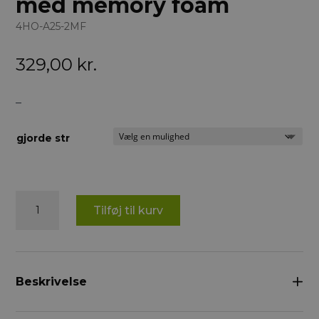
med memory foam
4HO-A25-2MF
329,00
kr.
–
gjorde str
4horses
Tilføj til kurv
Dressur
gjord
med
memory
foam
Beskrivelse
antal