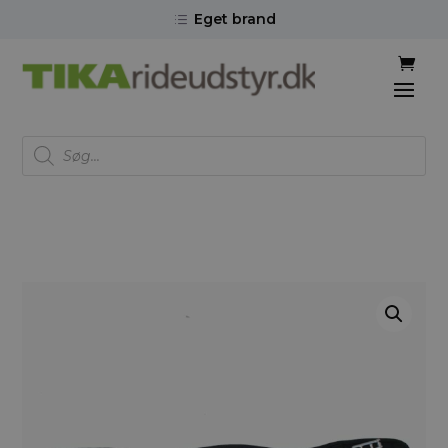
Eget brand
d
Products
search