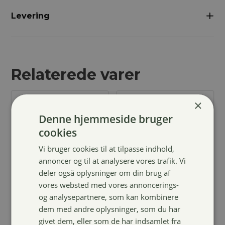
Levering
Relaterede varer
×
Denne hjemmeside bruger
cookies
Vi bruger cookies til at tilpasse indhold,
annoncer og til at analysere vores trafik. Vi
deler også oplysninger om din brug af
vores websted med vores annoncerings-
Nathalie
Massage
og analysepartnere, som kan kombinere
Læder sæbe
handske med
dem med andre oplysninger, som du har
200ml
magneter
givet dem, eller som de har indsamlet fra