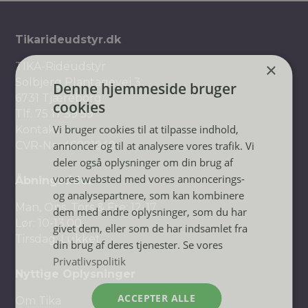
Tikarideudstyr.dk
×
TIKA-Rideudstyr
Solbjerg Plantagevej 3
Denne hjemmeside bruger
6731 Tjæreborg
cookies
Tlf.
75 17 59 59
Vi bruger cookies til at tilpasse indhold,
Kontakt
annoncer og til at analysere vores trafik. Vi
CVR-Nr.: 46091949
deler også oplysninger om din brug af
vores websted med vores annoncerings-
Åbningstider
og analysepartnere, som kan kombinere
Man, Ons, Tors & Fre: 12-17
dem med andre oplysninger, som du har
Lør: 10-13.00
givet dem, eller som de har indsamlet fra
Tirsdag: Lukket
din brug af deres tjenester. Se vores
Privatlivspolitik
Nyttige Oplysninger
ACCEPTER ALLE
Om Tika