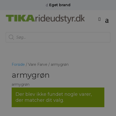
Eget brand
d
Products
search
Forside
/ Vare Farve / armygrøn
armygrøn
armygrøn
Der blev ikke fundet nogle varer,
der matcher dit valg.