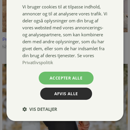
Vi bruger cookies til at tilpasse indhold,
annoncer og til at analysere vores trafik. Vi
deler også oplysninger om din brug af
vores websted med vores annoncerings-
og analysepartnere, som kan kombinere
Pro Collection Mira tights
dem med andre oplysninger, som du har
Den
Den
529,00
kr.
249,00
kr.
givet dem, eller som de har indsamlet fra
oprindelige
aktuelle
din brug af deres tjenester. Se vores
pris
pris
Privatlivspolitik
var:
er:
529,00 kr..
249,00 kr..
ACCEPTER ALLE
AFVIS ALLE
VIS DETALJER