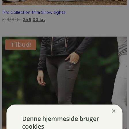
Pro Collection Mira Show tights
Den
Den
529,00
kr.
249,00
kr.
oprindelige
aktuelle
pris
pris
var:
er:
529,00 kr..
249,00 kr..
Tilbud!
×
Denne hjemmeside bruger
cookies