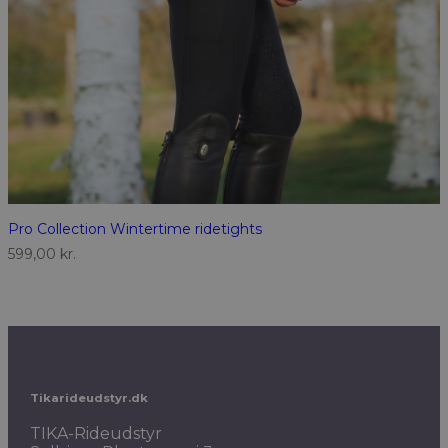
Pro Collection Wintertime ridetights
599,00
kr.
Tikarideudstyr.dk
TIKA-Rideudstyr