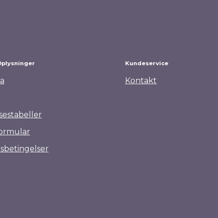
Oplysninger
Kundeservice
a
Kontakt
sestabeller
ormular
sbetingelser