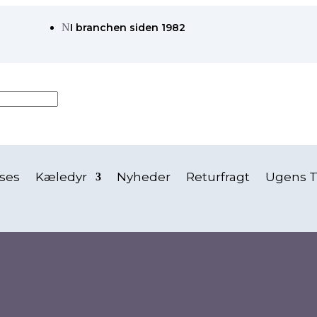
N
I branchen siden 1982
ses
Kæledyr
Nyheder
Returfragt
Ugens T