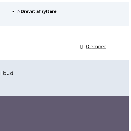
N
Drevet af ryttere
0 emner
ilbud