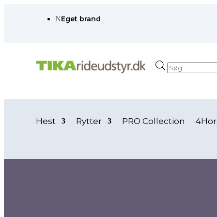
N
Eget brand
Products
search
Hest
Rytter
PRO Collection
4Hor
Forside
/ Vare Ridebukser mv.farve / twilight blue
twilight blue
twilight blue