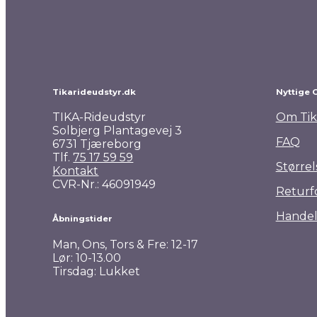
Pro Collection Wintertime ridetights
599,00
kr.
Tikarideudstyr.dk
Nyttige 
TIKA-Rideudstyr
Om Tik
Solbjerg Plantagevej 3
FAQ
6731 Tjæreborg
Tlf.
75 17 59 59
Størrel
Kontakt
CVR-Nr.: 46091949
Returf
Handel
Åbningstider
Man, Ons, Tors & Fre: 12-17
Lør: 10-13.00
Tirsdag: Lukket