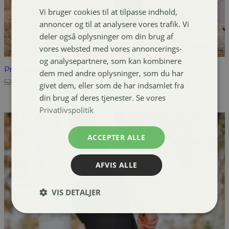
Vi bruger cookies til at tilpasse indhold,
annoncer og til at analysere vores trafik. Vi
deler også oplysninger om din brug af
vores websted med vores annoncerings-
og analysepartnere, som kan kombinere
Pro Collection Mira tights
dem med andre oplysninger, som du har
Den
Den
529,00
kr.
249,00
kr.
givet dem, eller som de har indsamlet fra
oprindelige
aktuelle
din brug af deres tjenester. Se vores
pris
pris
Privatlivspolitik
var:
er:
529,00 kr..
249,00 kr..
ACCEPTER ALLE
AFVIS ALLE
VIS DETALJER