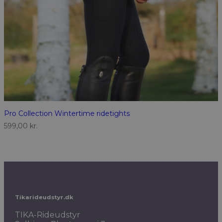
Pro Collection Wintertime ridetights
599,00
kr.
Tikarideudstyr.dk
TIKA-Rideudstyr