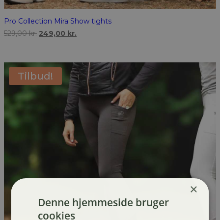
Pro Collection Mira Show tights
Den
Den
529,00
kr.
249,00
kr.
oprindelige
aktuelle
pris
pris
var:
er:
529,00 kr..
249,00 kr..
Tilbud!
×
Denne hjemmeside bruger
cookies