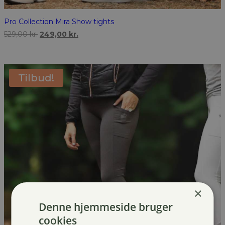
Pro Collection Mira Show tights
Den
Den
529,00
kr.
249,00
kr.
oprindelige
aktuelle
pris
pris
var:
er:
529,00 kr..
249,00 kr..
Tilbud!
×
Denne hjemmeside bruger
cookies