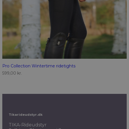
Pro Collection Wintertime ridetights
599,00
kr.
Tikarideudstyr.dk
TIKA-Rideudstyr