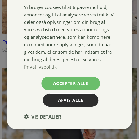
Vi bruger cookies til at tilpasse indhold,
annoncer og til at analysere vores trafik. Vi
deler også oplysninger om din brug af
vores websted med vores annoncerings-
og analysepartnere, som kan kombinere
Pro Collection Mira tights
dem med andre oplysninger, som du har
Den
Den
529,00
kr.
249,00
kr.
givet dem, eller som de har indsamlet fra
oprindelige
aktuelle
din brug af deres tjenester. Se vores
pris
pris
Privatlivspolitik
var:
er:
529,00 kr..
249,00 kr..
ACCEPTER ALLE
AFVIS ALLE
VIS DETALJER