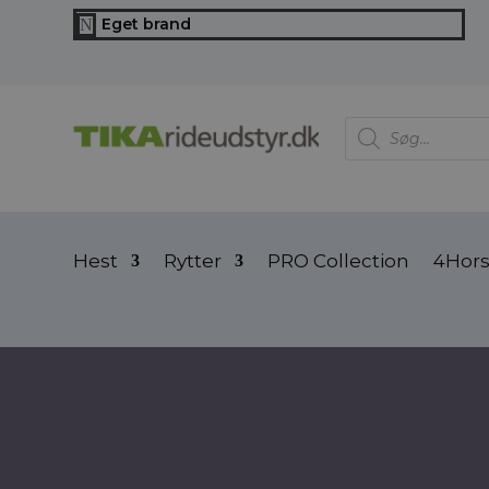
Eget brand
N
Products
search
Hest
Rytter
PRO Collection
4Hor
Forside
/ Vare Ridebukser mv.farve / sort/blå
sort/blå
sort/blå