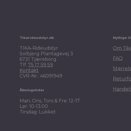
Pro Collection Wintertime ridetights
599,00
kr.
Tikarideudstyr.dk
Nyttige O
TIKA-Rideudstyr
Om Tik
Solbjerg Plantagevej 3
FAQ
6731 Tjæreborg
Tlf.
75 17 59 59
Størrel
Kontakt
CVR-Nr.: 46091949
Returf
Handels
Åbningstider
Man, Ons, Tors & Fre: 12-17
Lør: 10-13.00
Tirsdag: Lukket