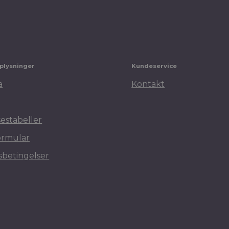
plysninger
Kundeservice
a
Kontakt
sestabeller
ormular
betingelser