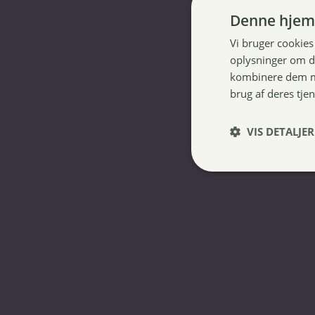
ELT Ella Kids ridetights
Denne hjem
439,00
kr.
Vi bruger cookies 
oplysninger om d
kombinere dem me
brug af deres tje
VIS DETALJER