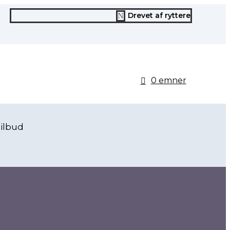
Drevet af ryttere
N
0 emner
ilbud