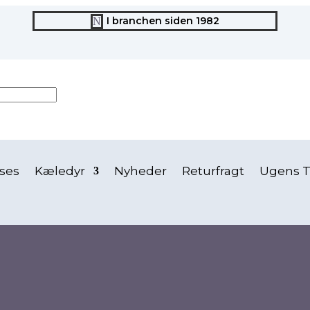
I branchen siden 1982
N
ses
Kæledyr
Nyheder
Returfragt
Ugens T