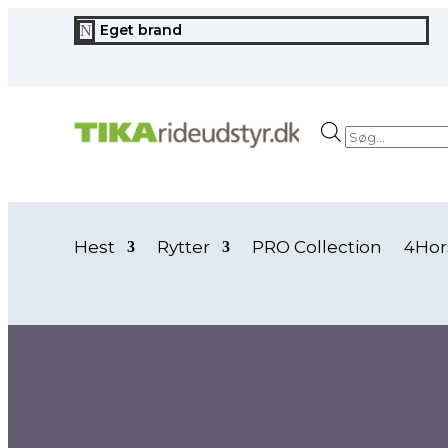
Eget brand
N
Products
search
Hest
Rytter
PRO Collection
4Hor
Forside
/ Vare Ridebukser mv.farve / rød
rød
rød