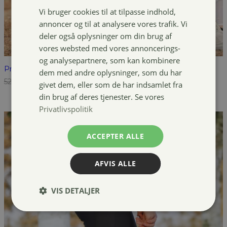
Vi bruger cookies til at tilpasse indhold,
annoncer og til at analysere vores trafik. Vi
deler også oplysninger om din brug af
vores websted med vores annoncerings-
og analysepartnere, som kan kombinere
Pro Collection Mira tights
dem med andre oplysninger, som du har
Den
Den
529,00
kr.
249,00
kr.
givet dem, eller som de har indsamlet fra
oprindelige
aktuelle
din brug af deres tjenester. Se vores
pris
pris
Privatlivspolitik
var:
er:
529,00 kr..
249,00 kr..
ACCEPTER ALLE
AFVIS ALLE
VIS DETALJER