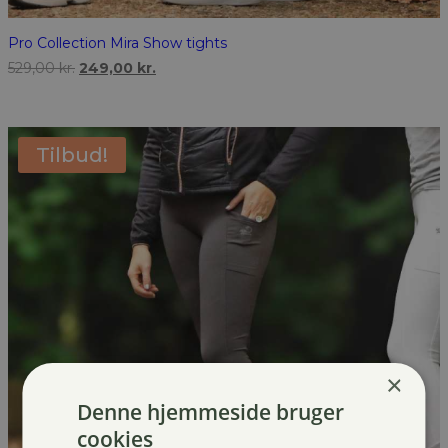
Pro Collection Mira Show tights
Den
Den
529,00
kr.
249,00
kr.
oprindelige
aktuelle
pris
pris
var:
er:
529,00 kr..
249,00 kr..
Tilbud!
×
Denne hjemmeside bruger
cookies