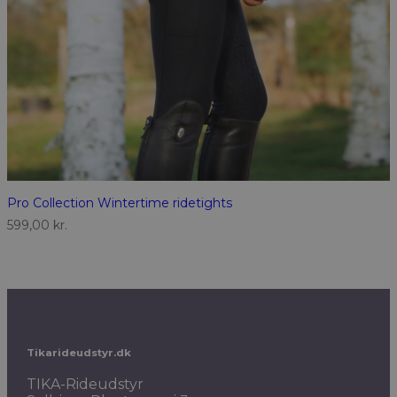
Pro Collection Wintertime ridetights
599,00
kr.
Tikarideudstyr.dk
TIKA-Rideudstyr