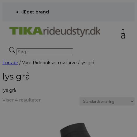
d
Eget brand
Products
search
Forside
/ Vare Ridebukser mv.farve / lys grå
lys grå
lys grå
Viser 4 resultater